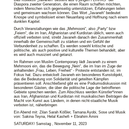
Diaspora zweiter Generation, die einen Raum schaffen möchten,
indem Menschen sich gegenseitig unterstützen, Erfahrungen teilen
und gemeinsam wachsen können. Das Wort „Javaneh“ bedeutet
Knospe und symbolisiert einen Neuanfang und Hoffnung nach einem
dunklen Kapitel.
Durch Veranstaltungen wie das „Mehmooni“, also „Party“ bzw
„Feiern“, die im Iran, Afghanistan und Kurdistan üblich, wenn auch
offiziell verboten sind, strebt Javaneh danach den Zusammenhalt
innerhalb der Gemeinschaft zu stärken und ein Gefühl der
Verbundenheit zu schaffen. Es werden sowohl kritische und
politische, als auch positive und kulturelle Themen behandelt, aber
es wird auch musiziert und getanzt.
Im Rahmen von Muslim Contemporary lädt Javaneh zu einem
Mehmooni ein, das die Bewegung „Nein“, die im Iran im Zuge der
anhaltenden „Frau, Leben, Freiheit“ - Proteste entstanden ist, im
Fokus hat. Dazu entwickelt Javaneh ein besonderes Kunstobjekt,
das die Bedeutung von Solidarität und geteilten Kämpfen
präsentieren soll. Anschließend gibt es eine Podiumsdiskussion mit
besonderen Gästen, die über die politische Lage der betroffenen
Gebiete sprechen werden. Zum Abschluss werden Künstler*innen
aus Iran, Afghanistan und Kurdistan mit musikalischen Beiträgen die
Macht von Kunst aus Ländern, in denen nicht-staatliche Musik
verboten ist, näherbringen
Ein Abend mit: Zilan Sarah Kößler, Tamana Ayobi, Sose und Musik
von: Sakina Teyna, Helal Kashefi + Ebrahim Amini
SATURDAY/ Samstag , November 11, 2023