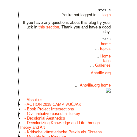
You're not logged in ...
login
If you have any questions about this blog try your
luck in
this section
. Thank you and have a good
day.
...
home
...
topics
...
Home
...
Tags
...
Galleries
...
Antville.org
...
Antville.org home
- About us
- ACTION 2019 CAMP VUČJAK
- Book Project Intersections
- Civil initiative based in Turkey
- Decolonial Aesthetics
- Decolonizing Knowledge and Life through
Theory and Art
- Kritische künstlerische Praxis als Dissens
- Monthly Film Program