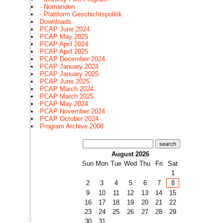
- Nomanden
- Plattform Geschichtspolitik
Downloads
PCAP June 2024
PCAP May 2025
PCAP April 2024
PCAP April 2025
PCAP December 2024
PCAP January 2024
PCAP January 2025
PCAP June 2025
PCAP March 2024
PCAP March 2025
PCAP May 2024
PCAP November 2024
PCAP October 2024
Program Archive 2008
search
August 2026
Sun
Mon
Tue
Wed
Thu
Fri
Sat
1
2
3
4
5
6
7
8
9
10
11
12
13
14
15
16
17
18
19
20
21
22
23
24
25
26
27
28
29
30
31