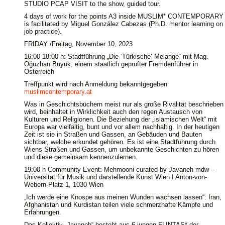
STUDIO PCAP VISIT to the show, guided tour.
4 days of work for the points A3 inside MUSLIM* CONTEMPORARY
is facilitated by Miguel González Cabezas (Ph.D. mentor learning on
job practice).
FRIDAY /Freitag, November 10, 2023
16:00-18:00 h: Stadtführung „Die ‘Türkische’ Melange“ mit Mag.
Oğuzhan Büyük, einem staatlich geprüfter Fremdenführer in
Österreich
Treffpunkt wird nach Anmeldung bekanntgegeben
muslimcontemporary.at
Was in Geschichtsbüchern meist nur als große Rivalität beschrieben
wird, beinhaltet in Wirklichkeit auch den regen Austausch von
Kulturen und Religionen. Die Beziehung der „islamischen Welt“ mit
Europa war vielfältig, bunt und vor allem nachhaltig. In der heutigen
Zeit ist sie in Straßen und Gassen, an Gebäuden und Bauten
sichtbar, welche erkundet gehören. Es ist eine Stadtführung durch
Wiens Straßen und Gassen, um unbekannte Geschichten zu hören
und diese gemeinsam kennenzulernen.
19:00 h Community Event: Mehmooni curated by Javaneh mdw –
Universität für Musik und darstellende Kunst Wien I Anton-von-
Webern-Platz 1, 1030 Wien
„Ich werde eine Knospe aus meinen Wunden wachsen lassen“: Iran,
Afghanistan und Kurdistan teilen viele schmerzhafte Kämpfe und
Erfahrungen.
Das Kollektiv „Javaneh“ besteht aus 6 jungen FLINTAS* der