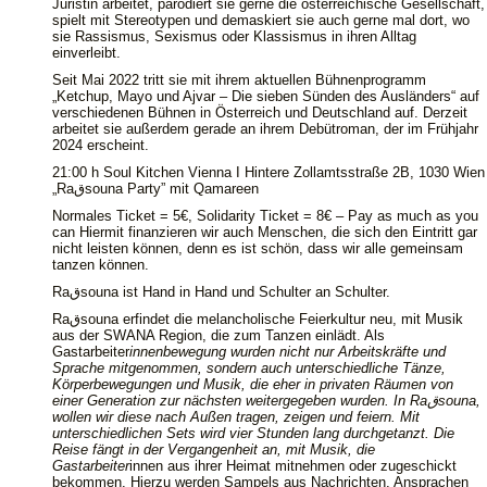
Juristin arbeitet, parodiert sie gerne die österreichische Gesellschaft,
spielt mit Stereotypen und demaskiert sie auch gerne mal dort, wo
sie Rassismus, Sexismus oder Klassismus in ihren Alltag
einverleibt.
Seit Mai 2022 tritt sie mit ihrem aktuellen Bühnenprogramm
„Ketchup, Mayo und Ajvar – Die sieben Sünden des Ausländers“ auf
verschiedenen Bühnen in Österreich und Deutschland auf. Derzeit
arbeitet sie außerdem gerade an ihrem Debütroman, der im Frühjahr
2024 erscheint.
21:00 h Soul Kitchen Vienna I Hintere Zollamtsstraße 2B, 1030 Wien
„Raقsouna Party” mit Qamareen
Normales Ticket = 5€, Solidarity Ticket = 8€ – Pay as much as you
can Hiermit finanzieren wir auch Menschen, die sich den Eintritt gar
nicht leisten können, denn es ist schön, dass wir alle gemeinsam
tanzen können.
Raقsouna ist Hand in Hand und Schulter an Schulter.
Raقsouna erfindet die melancholische Feierkultur neu, mit Musik
aus der SWANA Region, die zum Tanzen einlädt. Als
Gastarbeiter
innenbewegung wurden nicht nur Arbeitskräfte und
Sprache mitgenommen, sondern auch unterschiedliche Tänze,
Körperbewegungen und Musik, die eher in privaten Räumen von
einer Generation zur nächsten weitergegeben wurden. In Raقsouna,
wollen wir diese nach Außen tragen, zeigen und feiern. Mit
unterschiedlichen Sets wird vier Stunden lang durchgetanzt. Die
Reise fängt in der Vergangenheit an, mit Musik, die
Gastarbeiter
innen aus ihrer Heimat mitnehmen oder zugeschickt
bekommen. Hierzu werden Sampels aus Nachrichten, Ansprachen