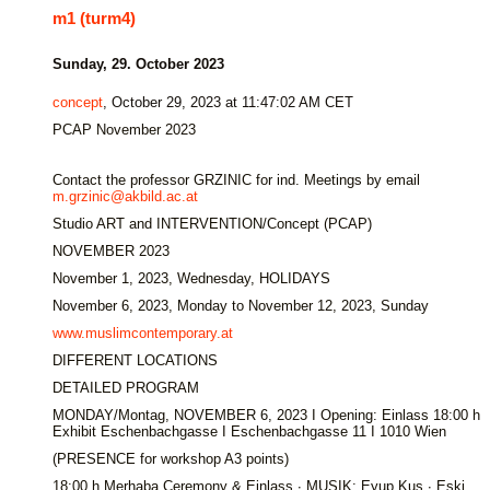
m1 (turm4)
Sunday, 29. October 2023
concept
, October 29, 2023 at 11:47:02 AM CET
PCAP November 2023
Contact the professor GRZINIC for ind. Meetings by email
m.grzinic@akbild.ac.at
Studio ART and INTERVENTION/Concept (PCAP)
NOVEMBER 2023
November 1, 2023, Wednesday, HOLIDAYS
November 6, 2023, Monday to November 12, 2023, Sunday
www.muslimcontemporary.at
DIFFERENT LOCATIONS
DETAILED PROGRAM
MONDAY/Montag, NOVEMBER 6, 2023 I Opening: Einlass 18:00 h
Exhibit Eschenbachgasse I Eschenbachgasse 11 I 1010 Wien
(PRESENCE for workshop A3 points)
18:00 h Merhaba Ceremony & Einlass ∙ MUSIK: Eyup Kuş ∙ Eski