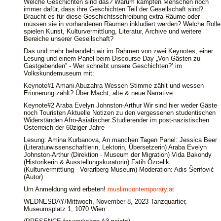
Welche Geschichten sind das? Warum kämpfen Menschen noch
immer dafür, dass ihre Geschichten Teil der Gesellschaft sind?
Braucht es für diese Geschichtsschreibung extra Räume oder
müssen sie in vorhandenen Räumen inkludiert werden? Welche Rolle
spielen Kunst, Kulturvermittlung, Literatur, Archive und weitere
Bereiche unserer Gesellschaft?
Das und mehr behandeln wir im Rahmen von zwei Keynotes, einer
Lesung und einem Panel beim Discourse Day „Von Gästen zu
Gastgebenden” - Wer schreibt unsere Geschichten?’ im
Volkskundemuseum mit:
Keynote#1 Amani Abuzahra Wessen Stimme zählt und wessen
Erinnerung zählt? Über Macht, alte & neue Narrative
Keynote#2 Araba Evelyn Johnston-Arthur Wir sind hier weder Gäste
noch Touristen Aktuelle Notizen zu den vergessenen studentischen
Widerständen Afro-Asiatischer Studierender im post-nazistischen
Österreich der 60ziger Jahre
Lesung: Amina Kurbanova, An manchen Tagen Panel: Jessica Beer
(Literaturwissenschaftlerin, Lektorin, Übersetzerin) Araba Evelyn
Johnston-Arthur (Direktion - Museum der Migration) Vida Bakondy
(Historikerin & Ausstellungskuratorin) Fatih Özcelik
(Kulturvermittlung - Vorarlberg Museum) Moderation: Adis Šerifović
(Autor)
Um Anmeldung wird erbeten!
muslimcontemporary.at
WEDNESDAY/Mittwoch, November 8, 2023 Tanzquartier,
Museumsplatz 1, 1070 Wien