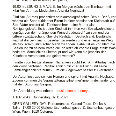
(PRESENCE for workshop A3 points)
19:00 h LESUNG & MAJLIS: Im Morgen wächst ein Birnbaum mit
Fikri Anıl Altıntaş Moderation: Anahita Neghabat
Fikri Anıl Altıntaş präsentiert sein autobiografisches Debüt. Der Autor
wächst als Sohn türkischer Eltern in einer hessischen Kleinstadt auf.
Sein Vater arbeitet als Türkischlehrer, seine Mutter als
Reinigungskraft. Es ist eine Kindheit inmitten von Sozialwohnblocks,
geprägt von dem drängenden Wunsch, „deutsch” zu sein und der
bitteren Enttäuschung über die Realität in Deutschland. Beständig
wächst die Sehnsucht, gesehen zu werden und einen eigenen Weg
als türkisch-muslimischer Mann zu finden. Dabei ist es vor allem die
Beziehung zu seinem Vater, die ihn letztlich vor die Frage stellt: Was
bedeutet Männlichkeit überhaupt und wie kann sie jenseits der
Klischees verstanden und gelebt werden?
Inmitten von festgefahrenen Narrativen sucht Fikri Anıl Altıntaş nach
den Zwischentönen. Radikal ehrlich blickt er auf sich und seine
Familiengeschichte zurück, um die Gegenwart besser zu verstehen.
Der Autor liest aus seinem Roman und spricht mit Anahita Neghabat.
Zudem kommen die Veranstaltungsteilnehmer*innen miteinander und
mit dem Autor ins Gespräch.
Um Anmeldung wird erbeten!
muslimcontemporary.at
THURSDAY/ Donnerstag, 09.11.2023
OPEN GALLERY DAY: Performances, Guided Tours, Drinks &
Talks. 17:00 20:00 Gallerie Eschenbachgasse 11 Eschenbachgasse
Wien, Wien, 1010 Österreich