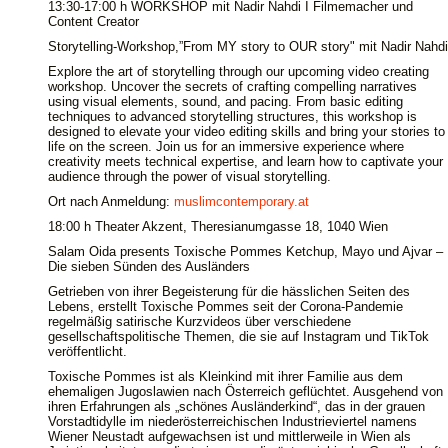
13:30-17:00 h WORKSHOP mit Nadir Nahdi I Filmemacher und
Content Creator
Storytelling-Workshop,”From MY story to OUR story" mit Nadir Nahdi
Explore the art of storytelling through our upcoming video creating
workshop. Uncover the secrets of crafting compelling narratives
using visual elements, sound, and pacing. From basic editing
techniques to advanced storytelling structures, this workshop is
designed to elevate your video editing skills and bring your stories to
life on the screen. Join us for an immersive experience where
creativity meets technical expertise, and learn how to captivate your
audience through the power of visual storytelling.
Ort nach Anmeldung:
muslimcontemporary.at
18:00 h Theater Akzent, Theresianumgasse 18, 1040 Wien
Salam Oida presents Toxische Pommes Ketchup, Mayo und Ajvar –
Die sieben Sünden des Ausländers
Getrieben von ihrer Begeisterung für die hässlichen Seiten des
Lebens, erstellt Toxische Pommes seit der Corona-Pandemie
regelmäßig satirische Kurzvideos über verschiedene
gesellschaftspolitische Themen, die sie auf Instagram und TikTok
veröffentlicht.
Toxische Pommes ist als Kleinkind mit ihrer Familie aus dem
ehemaligen Jugoslawien nach Österreich geflüchtet. Ausgehend von
ihren Erfahrungen als „schönes Ausländerkind“, das in der grauen
Vorstadtidylle im niederösterreichischen Industrieviertel namens
Wiener Neustadt aufgewachsen ist und mittlerweile in Wien als